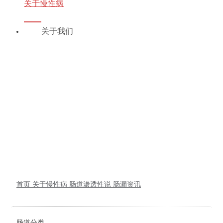
关于慢性病
关于我们
肠道资讯
首页
关于慢性病
肠道渗透性说
肠漏资讯
肠道分类